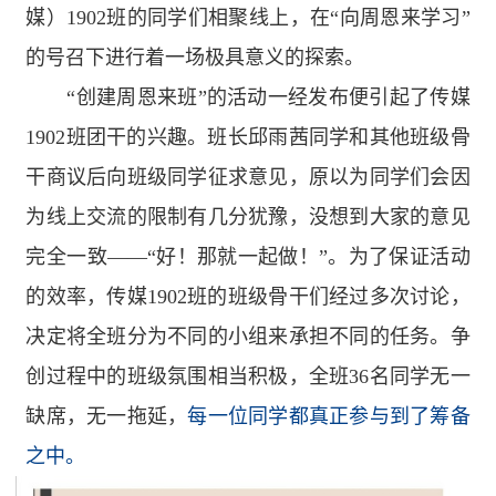
媒）
1902
班的同学们相聚线上，在“向周恩来学习”
的号召下进行着一场极具意义的探索。
“
创建周恩来班”的活动一经发布便引起了传媒
1902
班团干的兴趣。班长邱雨茜同学和其他班级骨
干商议后向班级同学征求意见，原以为同学们会因
为线上交流的限制有几分犹豫，没想到大家的意见
完全一致——“好！那就一起做！”。为了保证活动
的效率，传媒
1902
班的班级骨干们经过多次讨论，
决定将全班分为不同的小组来承担不同的任务。争
创过程中的班级氛围相当积极，全班
36
名同学无一
缺席，无一拖延，
每一位同学都真正参与到了筹备
之中。