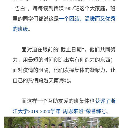
“告白”。每每谈到传媒
1902
班这个大家庭，班
里的同学们都说这是
一个团结、温暖而又优秀
的班级
。
面对迫在眼前的“截止日期”，他们共同努
力，用最短的时间创造出富有创造力的东西；
面对疫情的阻隔，他们发挥集体的凝聚力，让
自己的热情跨越天南海北。
而这样一个互助友爱的班集体也
获评了浙
江大学
2019-2020
学年“周恩来班”荣誉称号
。