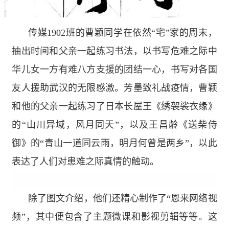
传媒
1902
班的曹颖同学在依然“宅”家的周末，
抽出时间和父亲一起练习书法，以书写危难之际中
华儿女一方有难八方支援的团结一心，书写对各国
友人援助武汉的无限感激。芳墨致礼战疫情，曹颖
和他的父亲一起练习了日本长屋王《绣袈裟衣缘》
的“山川异域，风月同天”，以及王昌龄《送柴侍
御》的“青山一道同云雨，明月何曾是两乡”，以此
表达了人们对患难之际真情的触动。
除了图文介绍，他们还精心制作了“恩来网络视
频”，其中便包含了主题微课和影视剪辑等等。这