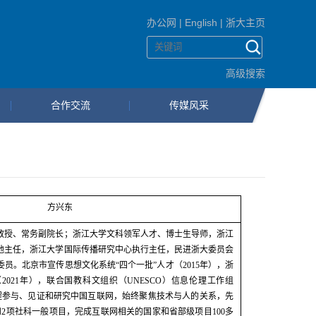
办公网
|
English
|
浙大主页
高级搜索
合作交流
传媒风采
方兴东
教授、常务副院长；浙江大学文科领军人才、博士生导师，浙江
地主任，浙江大学国际传播研究中心执行主任，民进浙大委员会
委员。北京市宣传思想文化系统“四个一批”人才（
2015
年），浙
（
2021
年），联合国教科文组织（
UNESCO
）信息伦理工作组
程参与、见证和研究中国互联网，始终聚焦技术与人的关系，先
和
2
项社科一般项目，完成互联网相关的国家和省部级项目
100
多