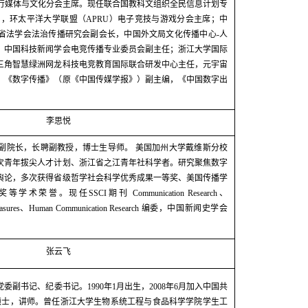
行媒体与文化分会主席。现任联合国教科文组织全民信息计划专
），环太平洋大学联盟（
APRU
）电子竞技与游戏分会主席；中
省法学会法治传播研究会副会长，中国外文局文化传播中心
-
人
，中国科技新闻学会电竞传播专业委员会副主任；浙江大学国际
三角智慧绿洲网龙科技电竞教育国际联合研发中心主任，元宇宙
，《数字传播》（原《中国传媒学报》）副主编，《中国数字出
李思悦
副院长，长聘副教授，博士生导师。 美国加州大学戴维斯分校
次青年拔尖人才计划、浙江省之江青年社科学者。研究聚焦数字
舆论，多次获得省级哲学社会科学优秀成果一等奖、美国传播学
奖等学术荣誉。现任
SSCI
期刊
Communication Research
、
asures
、
Human Communication Research
编委，中国新闻史学会
张云飞
党委副书记、纪委书记。
1990
年
1
月出生，
2008
年
6
月加入中国共
硕士，讲师。曾任浙江大学生物系统工程与食品科学学院学生工