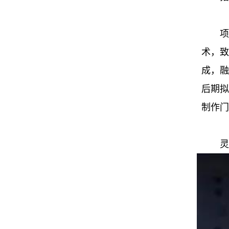
项
术，致
成，融
后期拟
制作门
灵