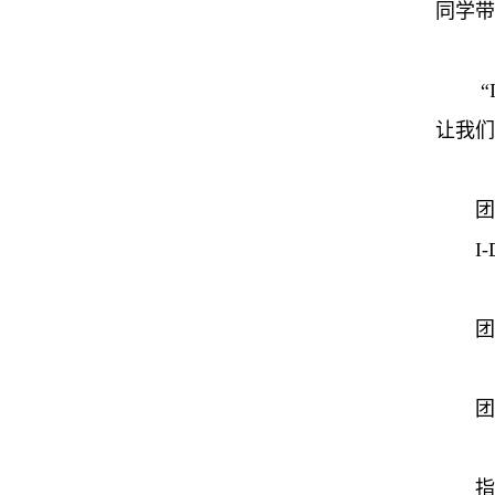
同学带
“
让我们
团
I
团
团
指