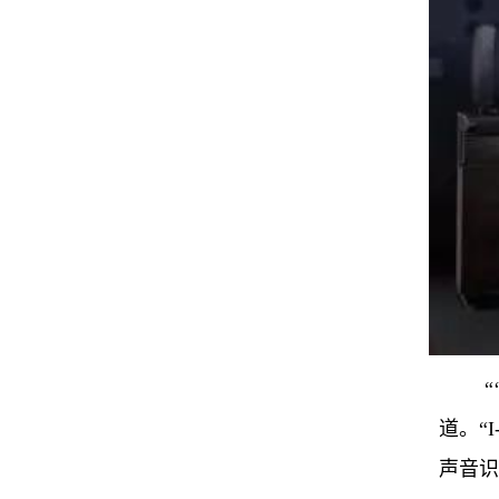
“
道。“
声音识