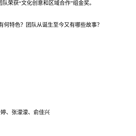
”团队荣获“文化创意和区域合作”组金奖。
项目有何特色？团队从诞生至今又有哪些故事？
舒婷、张濛濛、俞佳兴