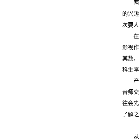
两
的兴趣
次要人
在
影视作
其数，
科生李
产
音师交
往会先
了解之
从