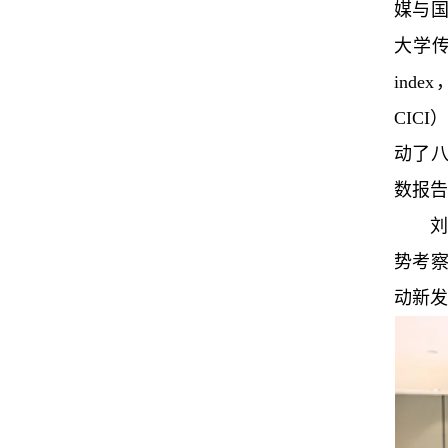
媒与
大学传
inde
CIC
动了八
数报告
刘
势考
动新发