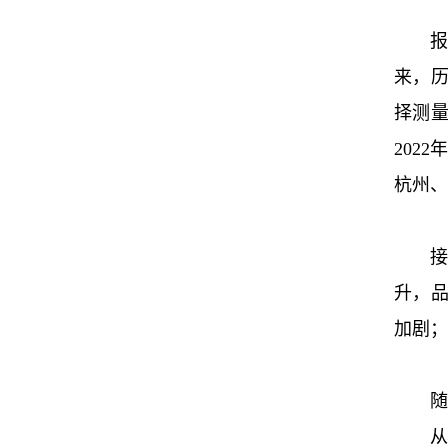
报
来，
择测
202
杭州、
升，
加剧；
随
从