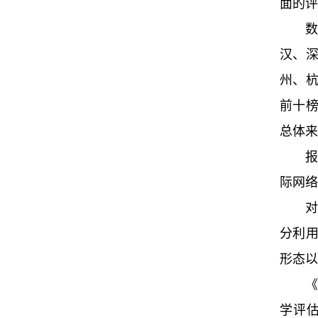
面的评
汉、
州、
前十
总体来
际网络
分利
形态以
《
学评