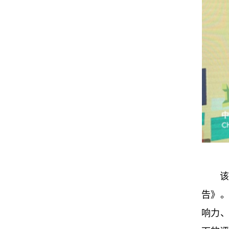
该
告》
响力