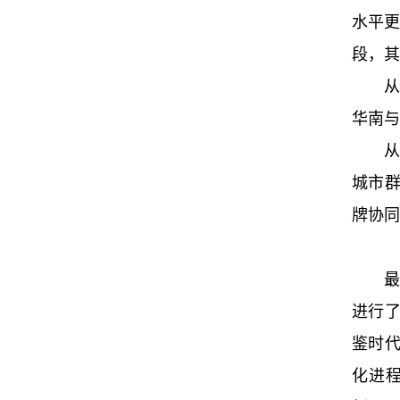
水平更
段，其
华南与
从
城市
牌协同
最
进行
鉴时
化进