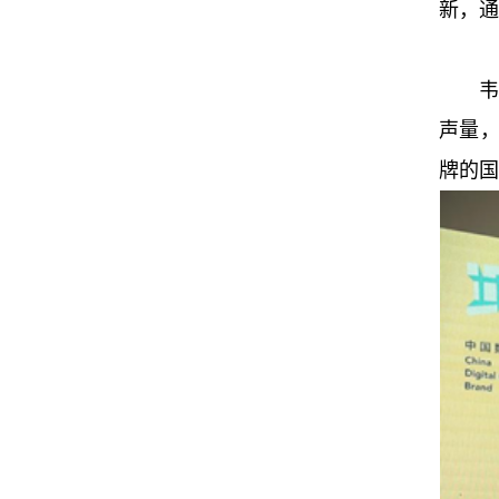
新，通
韦
声量
牌的国