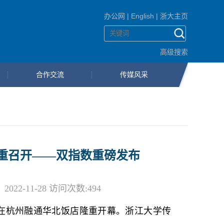
办公网
|
English
|
浙大主页
高级搜索
合作交流
传媒风采
重召开——双指数重磅发布
2-11-28 访问次数:
494
论坛在杭州融通华北饭店隆重开幕。浙江大学传