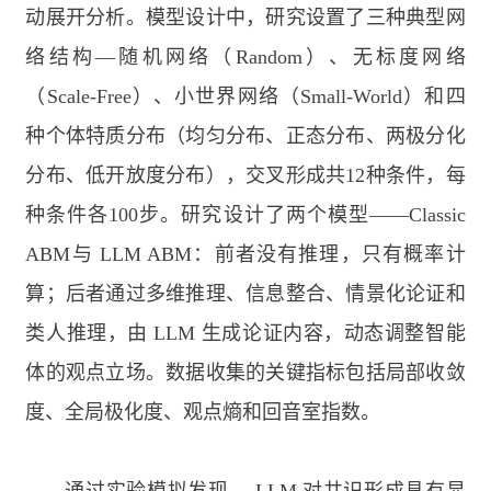
动展开分析。模型设计中，研究设置了三种典型网
络结构—随机网络（
Random
）、无标度网络
（
Scale-Free
）、小世界网络（
Small-World
）和四
种个体特质分布（均匀分布、正态分布、两极分化
分布、低开放度分布），交叉形成共
12
种条件，每
种条件各
100
步。研究设计了两个模型——
Classic
ABM
与
LLM ABM
：前者没有推理，只有概率计
算；后者通过多维推理、信息整合、情景化论证和
类人推理，由
LLM
生成论证内容，动态调整智能
体的观点立场。数据收集的关键指标包括局部收敛
度、全局极化度、观点熵和回音室指数。