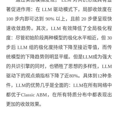
通过实验模拟发现，
LLM
对共识形成具有显
著促进作用：在
LLM
驱动模式下，局部收敛度在
100
步内即可达到
90%
以上，且前
20
步便呈现快
速收敛趋势。其次，
LLM
有效降低了全局极化程
度：尽管初始阶段两种模型的极化水平相近，但
30
步后
LLM
组的极化度持续下降至接近零值，而传
统模型的下降趋势则明显平缓。但是
LLM
成为强大
的共识引擎的同时，也牺牲了思想的多样性，
LLM
驱动下的观点熵指标下降了近
80%
。具体到
12
种条
件，
LLM
的优势几乎是全面的：
LLM
在所有网络中
都优于
Classic ABM
，在所有特质分布中都表现出
更加的收敛效果。