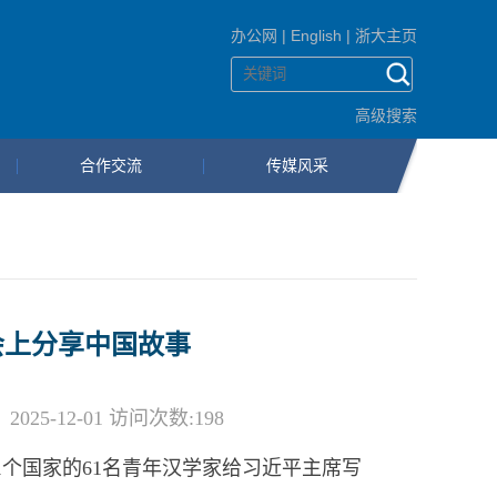
办公网
|
English
|
浙大主页
高级搜索
合作交流
传媒风采
会上分享中国故事
5-12-01 访问次数:
198
1
个国家的
61
名青年汉学家给习近平主席写