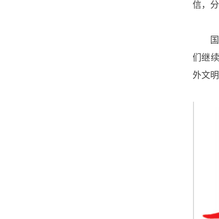
信，分
们继
外文明