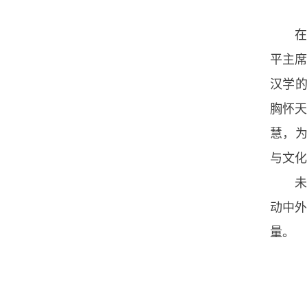
在
平主席
汉学
胸怀天
慧，
与文化
未
动中外
量。