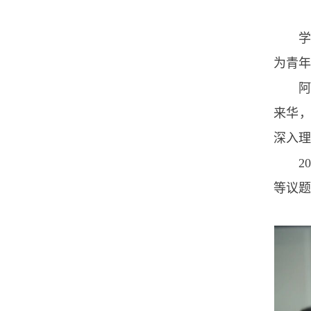
为青年
来华
深入理
20
等议题