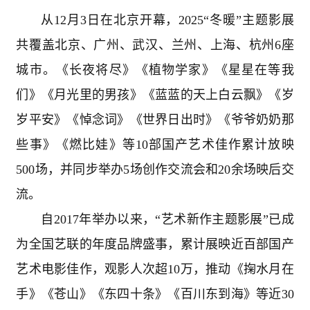
从
12
月
3
日在北京开幕，
2025“
冬暖”主题影展
共覆盖北京、广州、武汉、兰州、上海、杭州
6
座
城市。《长夜将尽》《植物学家》《星星在等我
们》《月光里的男孩》《蓝蓝的天上白云飘》《岁
岁平安》《悼念词》《世界日出时》《爷爷奶奶那
些事》《燃比娃》等
10
部国产艺术佳作累计放映
500
场，并同步举办
5
场创作交流会和
20
余场映后交
流。
自
2017
年举办以来，“艺术新作主题影展”已成
为全国艺联的年度品牌盛事，累计展映近百部国产
艺术电影佳作，观影人次超
10
万，推动《掬水月在
手》《苍山》《东四十条》《百川东到海》等近
30