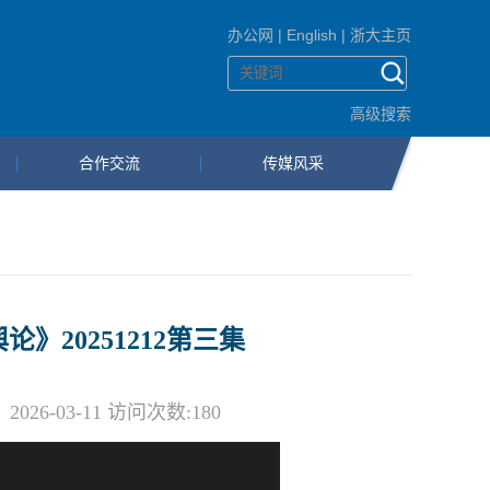
办公网
|
English
|
浙大主页
高级搜索
合作交流
传媒风采
》20251212第三集
6-03-11 访问次数:
180