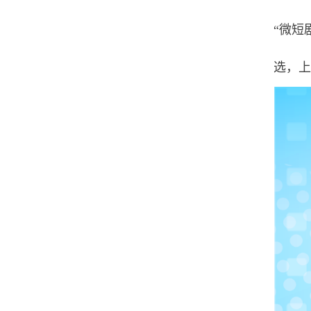
“微短
选，上