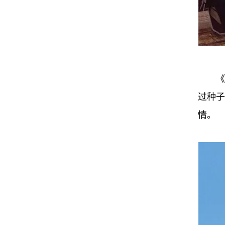
《
过种子
情。