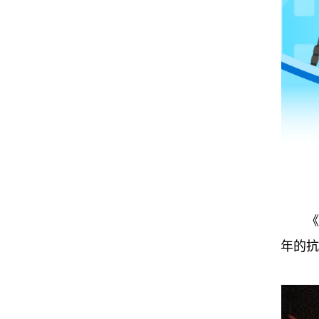
《
年的抗