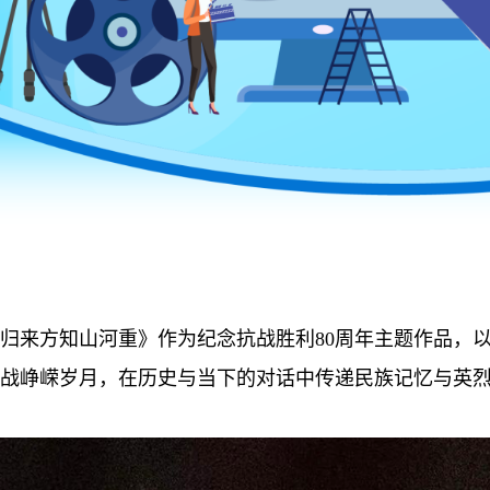
归来方知山河重》作为纪念抗战胜利
80
周年主题作品，
战峥嵘岁月，在历史与当下的对话中传递民族记忆与英