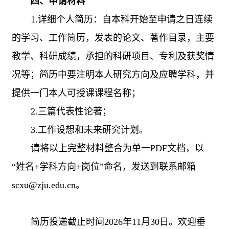
四、申请材料
1.
详细个人简历：自本科开始至申请之日连续
的学习、工作简历，发表的论文、著作目录，主要
教学、科研成绩，承担的科研项目、专利及获奖情
况等；简历中要注明本人研究方向及应聘学科，并
提供一门本人可授课课程名称；
2.
三篇代表性论著；
3.
工作设想和未来研究计划。
请将以上完整材料整合为单一
PDF
文档，以
“姓名
+
学科方向
+
岗位
”
命名，发送到联系邮箱
scxu@zju.edu.cn
。
简历投递截止时间
2026
年
11
月
30
日。欢迎垂