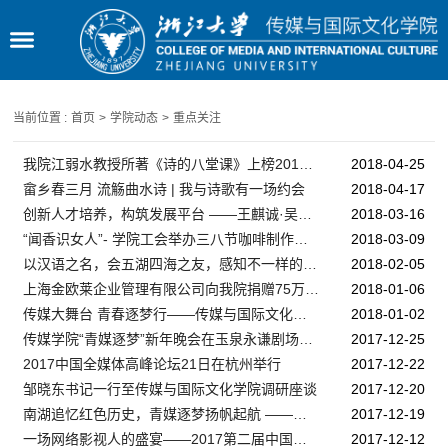
当前位置 :
首页
>
学院动态
>
重点关注
我院江弱水教授所著《诗的八堂课》上榜2017年度“中国好书”
2018-04-25
畲乡春三月 流觞曲水诗 | 我与诗歌有一场约会
2018-04-17
创新人才培养，构筑发展平台 ——王麒诚·吴艳奖学金使用用途座谈会顺利召开
2018-03-16
“闻香识女人”- 学院工会举办三八节咖啡制作活动
2018-03-09
以汉语之名，会五湖四海之友，感知不一样的中国 ——聚焦浙江大学传媒与国际文化学院跨文化训练营
2018-02-05
上海金欧莱企业管理有限公司向我院捐赠75万元奖学金
2018-01-06
传媒大舞台 青春逐梦行——传媒与国际文化学院学生节巡游活动圆满完成
2018-01-02
传媒学院“青媒逐梦”新年晚会在玉泉永谦剧场举行
2017-12-25
2017中国全媒体高峰论坛21日在杭州举行
2017-12-22
邹晓东书记一行至传媒与国际文化学院调研座谈
2017-12-20
南湖追忆红色历史，青媒逐梦扬帆起航 ——记浙江大学传媒与国际文化学院新党员嘉兴南湖之行
2017-12-19
一场网络影视人的盛宴——2017第二届中国网络影视峰会隆重召开
2017-12-12