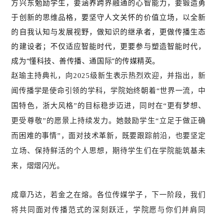
方兴东勉励学生，要涵养跨界融通的心智能力，要锻造勇
于创新的思维品格，要坚守人文关怀的价值立场，以全新
的自我认知与发展视野，做知识的继承者，更做传播生态
的建设者；不仅适应智能时代，更要参与塑造智能时代，
成为“懂科技、善传播、通国际”的传媒精英。
赵瑜主持典礼，向2025级新生表示热烈
欢迎，并指出，
新
闻传播学是使命引领的学科，学院始终
朝着“世界一流，中
国特色，浙大风格”的目标稳步迈进，同时在“更有梦想、
更受尊敬”的愿景上持续发力。她
鼓励学生“立足于做正确
而困难的事情”，面对技术革新，
既要跟踪前沿，也要坚定
立场、保持鲜活的个人思想，期待学生们在学院能筑基未
来，熠熠闪光。
成章乃达，若金之在熔。各位传媒学子，下一阶段，我们
将共同面对传播范式的深刻跃迁，学院愿与你们并肩同