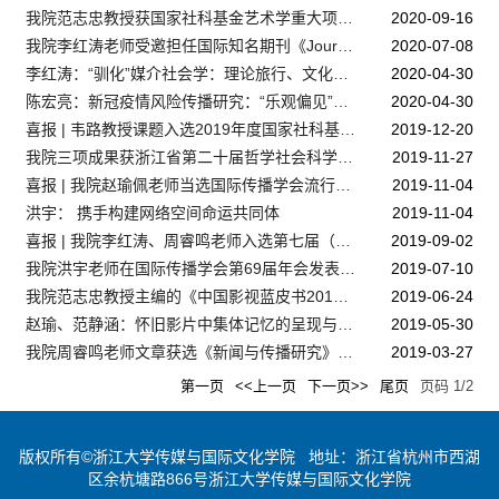
我院范志忠教授获国家社科基金艺术学重大项目立项
2020-09-16
我院李红涛老师受邀担任国际知名期刊《Journalism Studies》编委
2020-07-08
李红涛：“驯化”媒介社会学：理论旅行、文化中间人与在地学术实践
2020-04-30
陈宏亮：新冠疫情风险传播研究：“乐观偏见”与预防行为
2020-04-30
喜报 | 韦路教授课题入选2019年度国家社科基金重大项目立项名单
2019-12-20
我院三项成果获浙江省第二十届哲学社会科学优秀成果奖
2019-11-27
喜报 | 我院赵瑜佩老师当选国际传播学会流行传播分会副主席
2019-11-04
洪宇： 携手构建网络空间命运共同体
2019-11-04
喜报 | 我院李红涛、周睿鸣老师入选第七届（2018年度）全国新闻传播学优秀论文遴选暨《中国新闻传播学年鉴》优秀论文（2019）
2019-09-02
我院洪宇老师在国际传播学会第69届年会发表开幕主旨演讲
2019-07-10
我院范志忠教授主编的《中国影视蓝皮书2019》 首发式于上海国际电影节举行
2019-06-24
赵瑜、范静涵：怀旧影片中集体记忆的呈现与建构
2019-05-30
我院周睿鸣老师文章获选《新闻与传播研究》2018年度优秀论文
2019-03-27
第一页
<<上一页
下一页>>
尾页
页码
1
/
2
版权所有©浙江大学传媒与国际文化学院 地址：浙江省杭州市西湖
区余杭塘路866号浙江大学传媒与国际文化学院