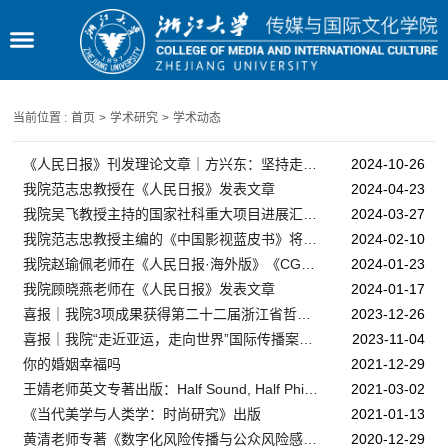
当前位置 :
首页
>
学术研究
>
学术动态
《人民日报》刊发理论文章｜方兴东：坚持走中国特色治网之道 健全网络综合治理体系
2024-10-26
我院范志忠教授在《人民日报》发表文章
2024-04-23
我院吴飞教授主持的国家社科重大项目进展汇报会在杭举行
2024-03-27
我院范志忠教授主编的《中国影视蓝皮书》将在柏林电影节发布
2024-02-10
我院赵瑜佩老师在《人民日报·海外版》《CGTN》发表文章
2024-01-23
我院顾晓燕老师在《人民日报》发表文章
2024-01-17
喜报｜我院3项成果获得第二十二届浙江省哲学社会科学优秀成果奖一等奖
2023-12-26
喜报｜我院“走近亚运，走向世界”国际传播案例获评“2023中国好故事十大研究案例”
2023-11-04
你的婚姻幸福吗
2021-12-29
王婧老师英文专著出版：Half Sound, Half Philosophy
2021-03-02
《当代美学与人类学：时尚研究》出版
2021-01-13
黄清老师专著《数字化风险传播与公众风险感知研究》出版
2020-12-29